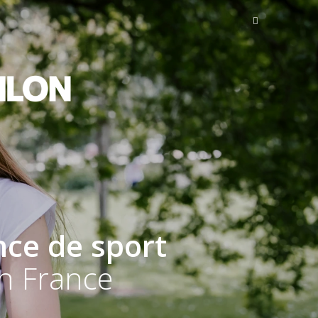
f
|
nce de sport
en France