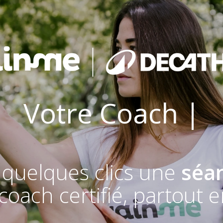
otre
Coach Sporti
 quelques clics une
séa
coach certifié, partout 