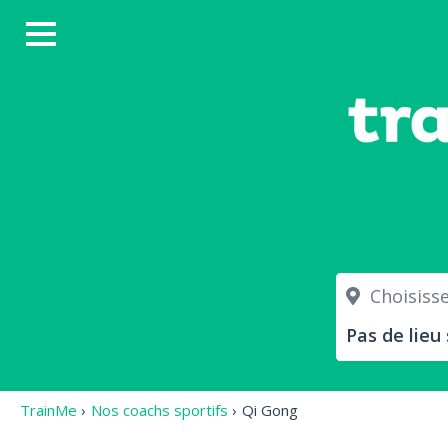
Choisissez
TrainMe
›
Nos coachs sportifs
›
Qi Gong