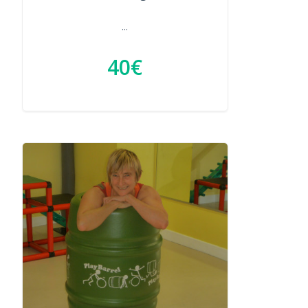
...
40€