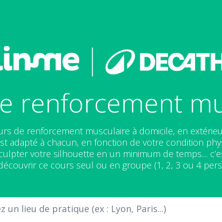
e renforcement mu
rs de renforcement musculaire à domicile, en extérieu
t adapté à chacun, en fonction de votre condition physi
lpter votre silhouette en un minimum de temps.... c’es
écouvrir ce cours seul ou en groupe (1, 2, 3 ou 4 per
 un lieu de pratique (ex : Lyon, Paris...)