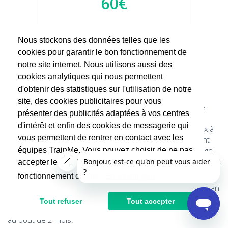
60€
Nous stockons des données telles que les
cookies pour garantir le bon fonctionnement de
notre site internet. Nous utilisons aussi des
Le Top des Coachs Sportifs à Nice
cookies analytiques qui nous permettent
d'obtenir des statistiques sur l'utilisation de notre
Pourquoi faire appel à un coach sportif à
Nice
?
site, des cookies publicitaires pour vous
Il est parfois difficile de se motiver à faire du sport à Nice.
présenter des publicités adaptées à vos centres
Malgré les bonnes résolutions de Janvier ou le regain de
d'intérêt et enfin des cookies de messagerie qui
motivation à l’approche de l’été, nous sommes nombreux à
vous permettent de rentrer en contact avec les
laisser tomber nos efforts et notre au bout de seulement
quelques séances de sport. Ce qui est vraiment dommage
équipes TrainMe. Vous pouvez choisir de ne pas
quand on sait que le secret de la réussite d’un entraînement
accepter les cookies non indispensables au
se situe dans la régularité de l'exercice !
fonctionnement du site.
En savoir plus
Sans parler des salles de sport qui nous engagent sur un an
et qui s’avèrent être un véritable perte financière car selon
Tout refuser
Tout accepter
une étude, 70% des abonnés aux salles ne s’y rendent plus
au bout de 2 mois.