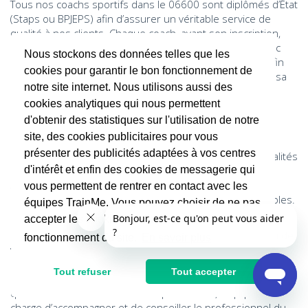
Tous nos coachs sportifs dans le 06600 sont diplômés d’État
(Staps ou BPJEPS) afin d’assurer un véritable service de
qualité à nos clients. Chaque coach, avant son inscription,
doit passer par un processus de recrutement strict, avec
Nous stockons des données telles que les
notamment un entretien avec un membre de l’équipe afin
cookies pour garantir le bon fonctionnement de
de vérifier sa formation, ses qualités, ses références et sa
notre site internet. Nous utilisons aussi des
capacité à fournir une prestation à la hauteur.
cookies analytiques qui nous permettent
Pour tout entraîneur qui s’inscrit sur l'application, il est
d'obtenir des statistiques sur l'utilisation de notre
essentiel de compléter son profil et de renseigner le
site, des cookies publicitaires pour vous
maximum d’informations liées à son métier comme par
présenter des publicités adaptées à vos centres
exemple style de coaching, ses compétences, ses spécialités
ou encore ses expériences passées. D’autres éléments
d'intérêt et enfin des cookies de messagerie qui
sont essentiels tels que ses études, le diplôme d’Etat, la
vous permettent de rentrer en contact avec les
zone de déplacement et ses créneaux horaires disponibles.
équipes TrainMe. Vous pouvez choisir de ne pas
accepter les cookies non indispensables au
Par la suite, l’équipe de Support Coach prend le relai pour
étudier le profil, effectuer un entretien téléphonique afin de
fonctionnement du site.
En savoir plus
vérifier ses références et son aptitude à coacher. Cet
échange est également essentiel pour présenter la
Tout refuser
Tout accepter
plateforme, ses aspects pratiques et répondre aux
questions du coach. Une fois le profil validé, l’équipe se
charge d’accompagner et de conseiller le professionnel du