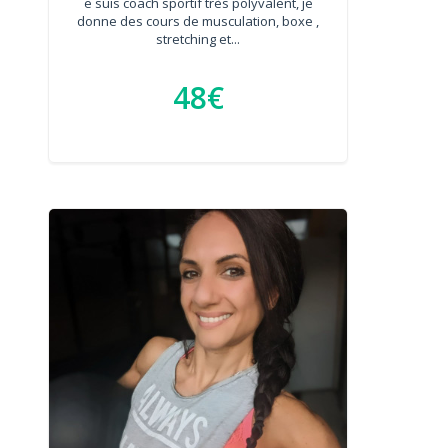
e suis coach sportif très polyvalent, je
donne des cours de musculation, boxe ,
stretching et...
48€