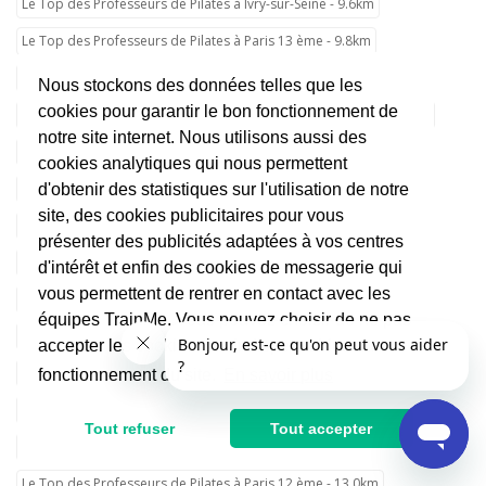
Le Top des Professeurs de Pilates à Ivry-sur-Seine - 9.6km
Le Top des Professeurs de Pilates à Paris 13 ème - 9.8km
Le Top des Professeurs de Pilates à Paris 15 ème - 10.0km
Nous stockons des données telles que les
cookies pour garantir le bon fonctionnement de
Le Top des Professeurs de Pilates à Boulogne-Billancourt - 10.0km
notre site internet. Nous utilisons aussi des
Le Top des Professeurs de Pilates à Paris 5 ème - 11.1km
cookies analytiques qui nous permettent
Le Top des Professeurs de Pilates à Maisons-Alfort - 11.2km
d'obtenir des statistiques sur l'utilisation de notre
site, des cookies publicitaires pour vous
Le Top des Professeurs de Pilates à Paris 6 ème - 11.3km
présenter des publicités adaptées à vos centres
Le Top des Professeurs de Pilates à Paris 7 ème - 11.8km
d'intérêt et enfin des cookies de messagerie qui
vous permettent de rentrer en contact avec les
Le Top des Professeurs de Pilates à Paris 4 ème - 12.3km
équipes TrainMe. Vous pouvez choisir de ne pas
Le Top des Professeurs de Pilates à Paris 16 ème - 12.6km
accepter les cookies non indispensables au
Le Top des Professeurs de Pilates à Paris - 12.7km
fonctionnement du site.
En savoir plus
Le Top des Professeurs de Pilates à Paris 1 er - 12.8km
Tout refuser
Tout accepter
Le Top des Professeurs de Pilates à Créteil - 12.8km
Le Top des Professeurs de Pilates à Paris 12 ème - 13.0km