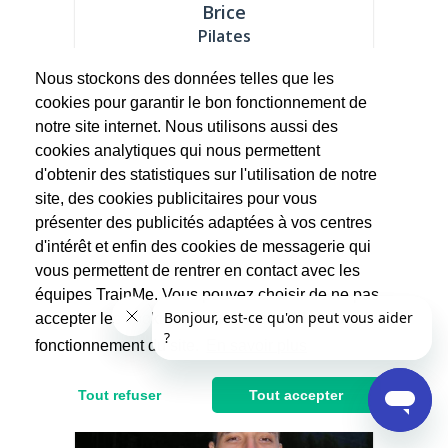
Brice
Pilates
(5 avis)
Nous stockons des données telles que les
Je suis professeur de Pilates mais j’ai
d’abord un parcours de comédien et...
cookies pour garantir le bon fonctionnement de
notre site internet. Nous utilisons aussi des
35€
cookies analytiques qui nous permettent
70€
d'obtenir des statistiques sur l'utilisation de notre
Après réduction d'impôts
site, des cookies publicitaires pour vous
présenter des publicités adaptées à vos centres
d'intérêt et enfin des cookies de messagerie qui
vous permettent de rentrer en contact avec les
équipes TrainMe. Vous pouvez choisir de ne pas
accepter les cookies non indispensables au
fonctionnement du site.
En savoir plus
Tout refuser
Tout accepter