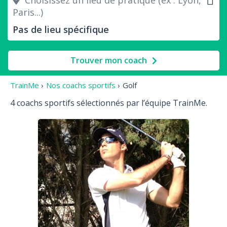
Choisissez un lieu de pratique (ex : Lyon,
Paris...)
Trouver mon coach
TrainMe
›
Nos coachs sportifs
›
Golf
4 coachs sportifs sélectionnés par l’équipe TrainMe.