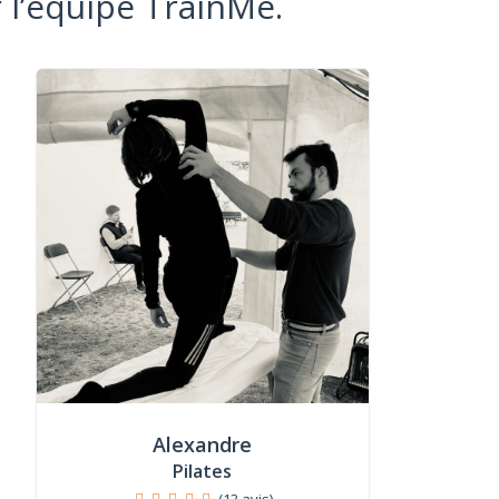
 l’équipe TrainMe.
Alexandre
Pilates
(13 avis)