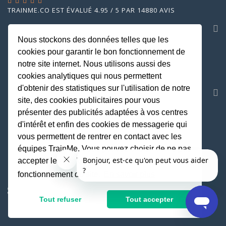
TRAINME.CO
EST ÉVALUÉ
4.95
/
5
PAR
14880
AVIS
SOCIETE
Nous stockons des données telles que les
MENTIONS LEGALES
cookies pour garantir le bon fonctionnement de
CGU
notre site internet. Nous utilisons aussi des
GESTION DES COOKIES
cookies analytiques qui nous permettent
d'obtenir des statistiques sur l'utilisation de notre
DES PRIX ATTRACTIFS
site, des cookies publicitaires pour vous
présenter des publicités adaptées à vos centres
d'intérêt et enfin des cookies de messagerie qui
vous permettent de rentrer en contact avec les
équipes TrainMe. Vous pouvez choisir de ne pas
accepter les cookies non indispensables au
POWERED BY
fonctionnement du site.
En savoir plus
Tout refuser
Tout accepter