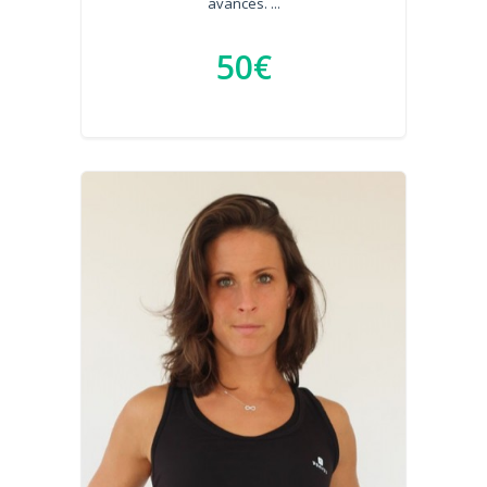
avancés. ...
50€