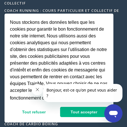
COLLECTIF
COACH RUNNING : COURS PARTICULIER ET COLLECTIF DE
COURSE À PIED
Nous stockons des données telles que les
PROFESSEUR DE GOLF
cookies pour garantir le bon fonctionnement de
COACH DE CIRCUIT TRAINING
notre site internet. Nous utilisons aussi des
COACH DE PRÉPARATION PHYSIQUE
cookies analytiques qui nous permettent
COACH DE MUSCULATION
d'obtenir des statistiques sur l'utilisation de notre
PROFESSEUR DE DANSE : COURS PARTICULIER ET
site, des cookies publicitaires pour vous
COLLECTIF DE DANSE
présenter des publicités adaptées à vos centres
PROFESSEUR DE ZUMBA
d'intérêt et enfin des cookies de messagerie qui
COACH DE STRETCHING
vous permettent de rentrer en contact avec les
COACH DE RELAXATION MÉDITATION
équipes TrainMe. Vous pouvez choisir de ne pas
COACH DE MARCHE NORDIQUE
accepter les cookies non indispensables au
COACH DE RENFORCEMENT MUSCULAIRE
fonctionnement du site.
En savoir plus
COACH DE TAI CHI
COACH DE ROSE PILATE
Tout refuser
Tout accepter
COACH DE QI GONG
COACH DE CARDIO BOXING