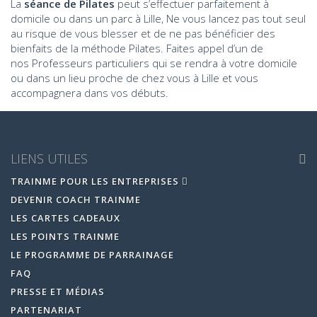
La
séance de Pilates
peut s’effectuer parfaitement à
domicile ou dans un parc à Lille, Ne vous lancez pas tout seul
au risque de vous blesser et de ne pas bénéficier des
bienfaits de la méthode Pilates. Faites appel d’un de
nos Professeurs particuliers qui se rendra à votre domicile
ou dans un lieu proche de chez vous à Lille et vous
accompagnera dans vos débuts.
LIENS UTILES
TRAINME POUR LES ENTREPRISES
DEVENIR COACH TRAINME
LES CARTES CADEAUX
LES POINTS TRAINME
LE PROGRAMME DE PARRAINAGE
FAQ
PRESSE ET MÉDIAS
PARTENARIAT