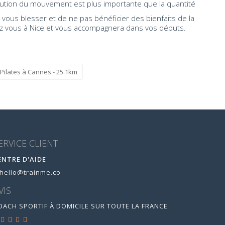
écution du mouvement est plus importante que la quantité
 vous blesser et de ne pas bénéficier des bienfaits de la
chez vous à Nice et vous accompagnera dans vos débuts.
Pilates à Cannes - 25.1km
ERVICE CLIENT
ENTRE D'AIDE
hello@trainme.co
VIS
OACH SPORTIF À DOMICILE SUR TOUTE LA FRANCE