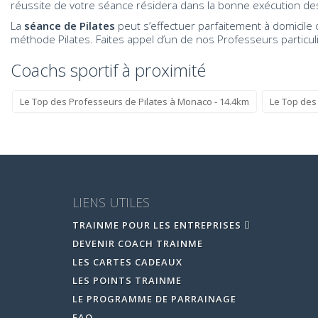
réussite de votre séance résidera dans la bonne exécution des 
La
séance de Pilates
peut s’effectuer parfaitement à domicile 
méthode Pilates. Faites appel d’un de nos Professeurs particu
Coachs sportif à proximité
Le Top des Professeurs de Pilates à Monaco - 14.4km
Le Top des 
LIENS UTILES
TRAINME POUR LES ENTREPRISES
DEVENIR COACH TRAINME
LES CARTES CADEAUX
LES POINTS TRAINME
LE PROGRAMME DE PARRAINAGE
FAQ