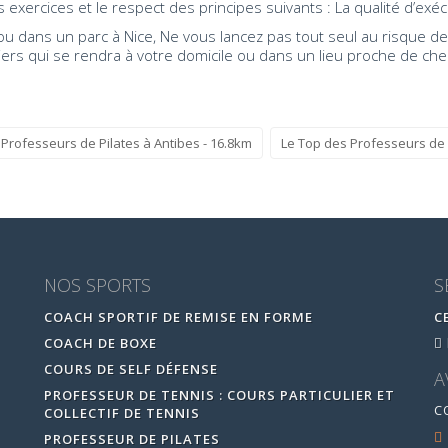
exercices et le respect des principes suivants : La qualité d’ex
ou dans un parc à Nice, Ne vous lancez pas tout seul au risque de
liers qui se rendra à votre domicile ou dans un lieu proche de 
Professeurs de Pilates à Antibes - 16.8km
Le Top des Professeurs de 
NOS SPORTS
S
COACH SPORTIF DE REMISE EN FORME
C
COACH DE BOXE
COURS DE SELF DÉFENSE
A
PROFESSEUR DE TENNIS : COURS PARTICULIER ET
C
COLLECTIF DE TENNIS
PROFESSEUR DE PILATES