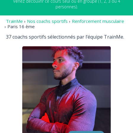
Venez découvrir ce cours seul ou en groupe (1, 2, 3 ou 4
personnes).
TrainMe
›
Nos coachs sportifs
›
Renforcement musculaire
›
Paris 16 ème
37 coachs sportifs sélectionnés par l’équipe TrainMe.