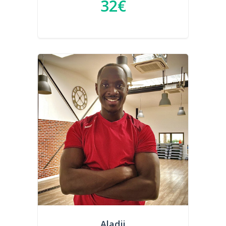
32€
Aladji