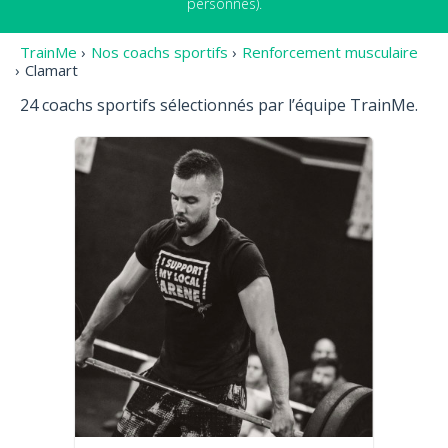
personnes).
TrainMe
›
Nos coachs sportifs
›
Renforcement musculaire
›
Clamart
24 coachs sportifs sélectionnés par l’équipe TrainMe.