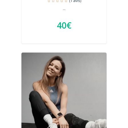
(1 avis)
...
40€