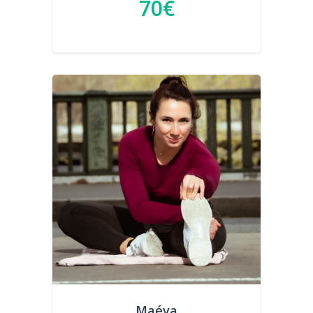
70€
Maéva