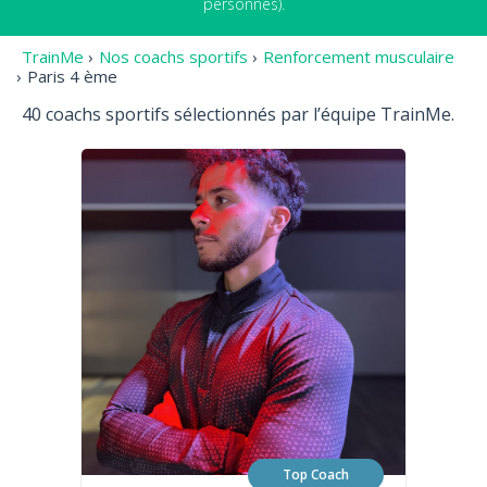
personnes).
TrainMe
›
Nos coachs sportifs
›
Renforcement musculaire
›
Paris 4 ème
40 coachs sportifs sélectionnés par l’équipe TrainMe.
Top Coach