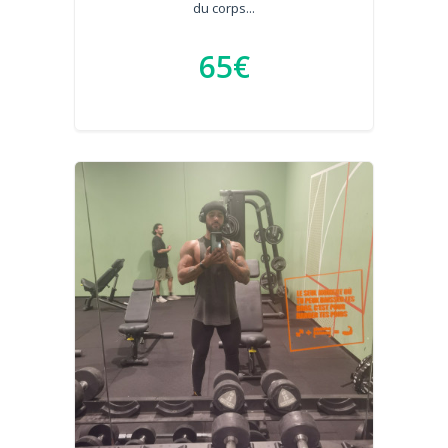
du corps...
65€