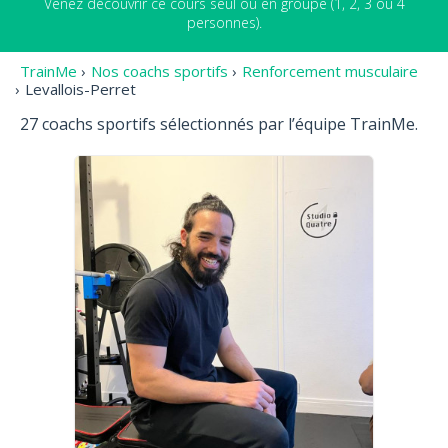
Venez découvrir ce cours seul ou en groupe (1, 2, 3 ou 4
personnes).
TrainMe
›
Nos coachs sportifs
›
Renforcement musculaire
›
Levallois-Perret
27 coachs sportifs sélectionnés par l’équipe TrainMe.