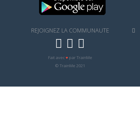
REJOIGNEZ LA COMMUNAUTE
Fait avec
♥
par TrainMe
© TrainMe 2021