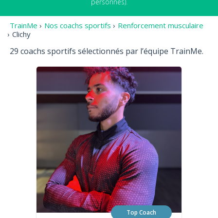
personnes).
TrainMe
›
Nos coachs sportifs
›
Renforcement musculaire
›
Clichy
29 coachs sportifs sélectionnés par l’équipe TrainMe.
Top Coach