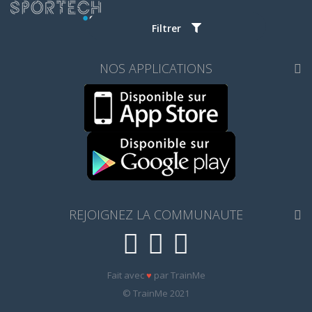
Filtrer
NOS APPLICATIONS
REJOIGNEZ LA COMMUNAUTE
Fait avec
♥
par TrainMe
© TrainMe 2021