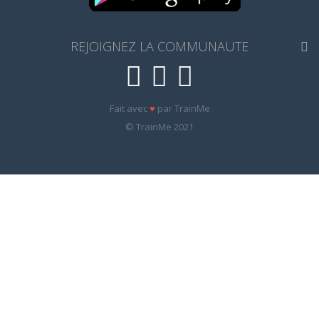
REJOIGNEZ LA COMMUNAUTE
Fait avec
♥
par TrainMe
© TrainMe 2021