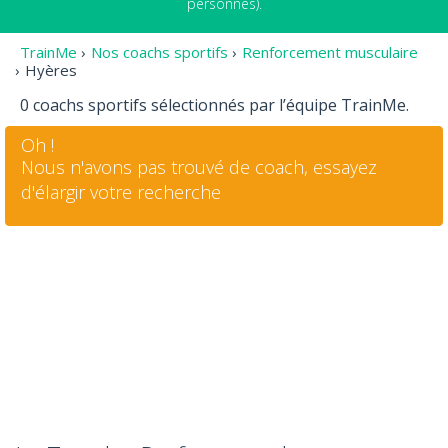
personnes).
TrainMe
›
Nos coachs sportifs
›
Renforcement musculaire
›
Hyères
0 coachs sportifs sélectionnés par l’équipe TrainMe.
Oh !
Nous n'avons pas trouvé de coach, essayez
d'élargir votre recherche