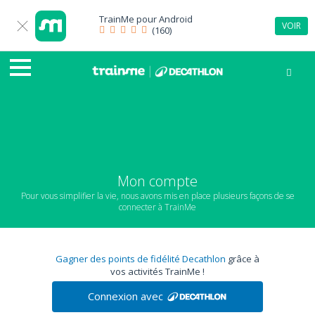
TrainMe pour
Android
VOIR
(160)
Mon compte
Pour vous simplifier la vie, nous avons mis en place plusieurs façons de se
connecter à TrainMe
Gagner des points de fidélité Decathlon
grâce à
vos activités TrainMe !
Connexion avec