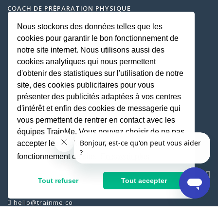
COACH DE PRÉPARATION PHYSIQUE
COACH DE MUSCULATION
Nous stockons des données telles que les
PROFESSEUR DE DANSE : COURS PARTICULIER ET
cookies pour garantir le bon fonctionnement de
COLLECTIF DE DANSE
notre site internet. Nous utilisons aussi des
PROFESSEUR DE ZUMBA
cookies analytiques qui nous permettent
COACH DE STRETCHING
d'obtenir des statistiques sur l'utilisation de notre
COACH DE RELAXATION MÉDITATION
site, des cookies publicitaires pour vous
COACH DE MARCHE NORDIQUE
présenter des publicités adaptées à vos centres
COACH DE RENFORCEMENT MUSCULAIRE
d'intérêt et enfin des cookies de messagerie qui
COACH DE TAI CHI
vous permettent de rentrer en contact avec les
COACH DE ROSE PILATE
équipes TrainMe. Vous pouvez choisir de ne pas
accepter les cookies non indispensables au
COACH DE QI GONG
COACH DE CARDIO BOXING
fonctionnement du site.
En savoir plus
SERVICE CLIENT
Tout refuser
Tout accepter
CENTRE D'AIDE
hello@trainme.co