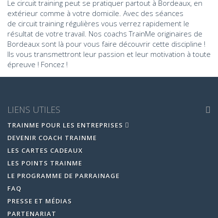
Le circuit training peut se pratiquer partout à Bordeaux, en
extérieur comme à votre domicile. Avec des séances
de circuit training régulières vous verrez rapidement le
résultat de votre travail. Nos coachs TrainMe originaires de
Bordeaux sont là pour vous faire découvrir cette discipline !
Ils vous transmettront leur passion et leur motivation à toute
épreuve ! Foncez !
LIENS UTILES
TRAINME POUR LES ENTREPRISES
DEVENIR COACH TRAINME
LES CARTES CADEAUX
LES POINTS TRAINME
LE PROGRAMME DE PARRAINAGE
FAQ
PRESSE ET MÉDIAS
PARTENARIAT