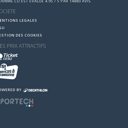
RAINME.CO
EST ÉVALUÉ
4.95
/
5
PAR
14880
AVIS
OCIETE
ENTIONS LEGALES
GU
ESTION DES COOKIES
ES PRIX ATTRACTIFS
OWERED BY