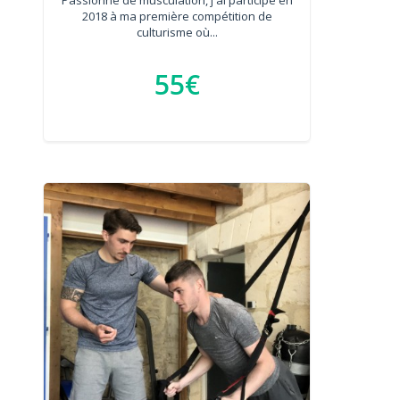
2018 à ma première compétition de
culturisme où...
55€