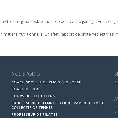
au stretching, au soulèvement de poids et au gainage. Ainsi, on ga
 matière nutritionnelle. En effet, l’apport de protéines est trè
NOS SPORTS
S
COACH SPORTIF DE REMISE EN FORME
C
COACH DE BOXE
COURS DE SELF DÉFENSE
A
PROFESSEUR DE TENNIS : COURS PARTICULIER ET
C
COLLECTIF DE TENNIS
PROFESSEUR DE PILATES