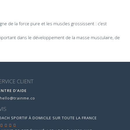
gne de la force pure et les muscles grossissent : c’est
s important dans le développement de la masse musculaire, de
ERVICE CLIENT
ENTRE D'AIDE
hello@trainme.co
VIS
OACH SPORTIF À DOMICILE SUR TOUTE LA FRANCE