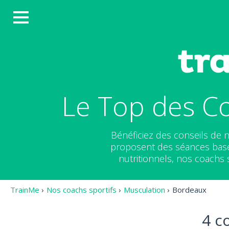
Le Top des C
Bénéficiez des conseils de
proposent des séances basée
nutritionnels, nos coachs 
TrainMe
›
Nos coachs sportifs
›
Musculation
›
Bordeaux
4 c