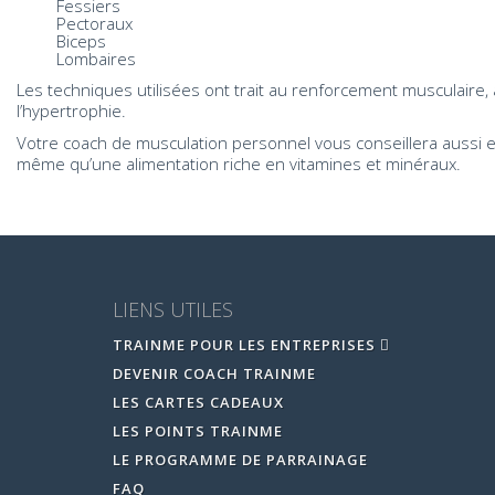
Fessiers
Pectoraux
Biceps
Lombaires
Les techniques utilisées ont trait au renforcement musculaire, 
l’hypertrophie.
Votre coach de musculation personnel vous conseillera aussi en
même qu’une alimentation riche en vitamines et minéraux.
LIENS UTILES
TRAINME POUR LES ENTREPRISES
DEVENIR COACH TRAINME
LES CARTES CADEAUX
LES POINTS TRAINME
LE PROGRAMME DE PARRAINAGE
FAQ