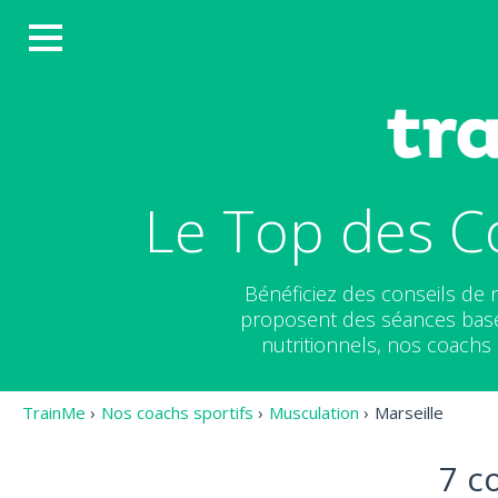
Le Top des C
Bénéficiez des conseils de
proposent des séances basée
nutritionnels, nos coachs 
TrainMe
›
Nos coachs sportifs
›
Musculation
›
Marseille
7 c