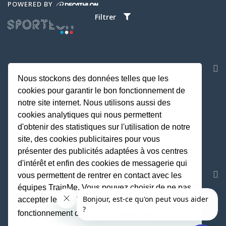
POWERED BY
Filtrer
NOS APPLICATIONS
Nous stockons des données telles que les
cookies pour garantir le bon fonctionnement de
notre site internet. Nous utilisons aussi des
cookies analytiques qui nous permettent
d'obtenir des statistiques sur l'utilisation de notre
site, des cookies publicitaires pour vous
présenter des publicités adaptées à vos centres
d'intérêt et enfin des cookies de messagerie qui
REJOIGNEZ LA COMMUNAUTE
vous permettent de rentrer en contact avec les
équipes TrainMe. Vous pouvez choisir de ne pas
accepter les cookies non indispensables au
fonctionnement du site.
En savoir plus
Fait avec
♥
par TrainMe