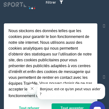
Filtrer
NOS APPLICATIONS
Nous stockons des données telles que les
cookies pour garantir le bon fonctionnement de
notre site internet. Nous utilisons aussi des
cookies analytiques qui nous permettent
d'obtenir des statistiques sur l'utilisation de notre
site, des cookies publicitaires pour vous
présenter des publicités adaptées à vos centres
d'intérêt et enfin des cookies de messagerie qui
REJOIGNEZ LA COMMUNAUTE
vous permettent de rentrer en contact avec les
équipes TrainMe. Vous pouvez choisir de ne pas
accepter les cookies non indispensables au
fonctionnement du site.
En savoir plus
Fait avec
♥
par TrainMe
© TrainMe 2021
Tout refuser
Tout accepter