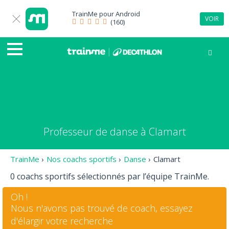
TrainMe pour
Android
VOIR
(160)
Professeur de danse à Clamart
TrainMe
›
Nos coachs sportifs
›
Danse
›
Clamart
0 coachs sportifs sélectionnés par l’équipe TrainMe.
Oh !
Nous n'avons pas trouvé de coach, essayez
d'élargir votre recherche