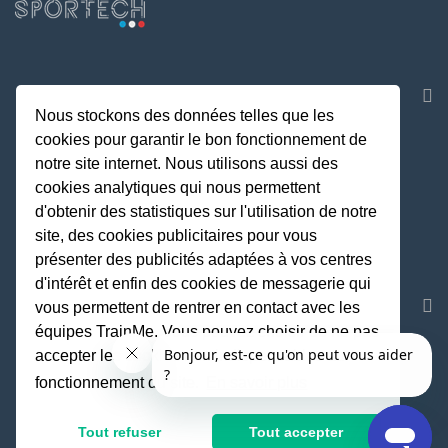
NOS APPLICATIONS
Nous stockons des données telles que les
cookies pour garantir le bon fonctionnement de
notre site internet. Nous utilisons aussi des
cookies analytiques qui nous permettent
d'obtenir des statistiques sur l'utilisation de notre
site, des cookies publicitaires pour vous
présenter des publicités adaptées à vos centres
d'intérêt et enfin des cookies de messagerie qui
REJOIGNEZ LA COMMUNAUTE
vous permettent de rentrer en contact avec les
équipes TrainMe. Vous pouvez choisir de ne pas
accepter les cookies non indispensables au
fonctionnement du site.
En savoir plus
Fait avec
♥
par TrainMe
© TrainMe 2021
Tout refuser
Tout accepter