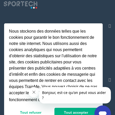
NOS APPLICATIONS
Nous stockons des données telles que les
cookies pour garantir le bon fonctionnement de
notre site internet. Nous utilisons aussi des
cookies analytiques qui nous permettent
d'obtenir des statistiques sur l'utilisation de notre
site, des cookies publicitaires pour vous
présenter des publicités adaptées à vos centres
d'intérêt et enfin des cookies de messagerie qui
REJOIGNEZ LA COMMUNAUTE
vous permettent de rentrer en contact avec les
équipes TrainMe. Vous pouvez choisir de ne pas
accepter les cookies non indispensables au
fonctionnement du site.
En savoir plus
Fait avec
♥
par TrainMe
© TrainMe 2021
Tout refuser
Tout accepter