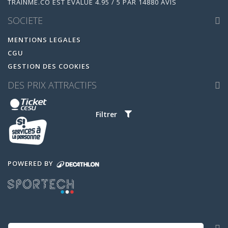
TRAINME.CO
EST ÉVALUÉ
4.95
/
5
PAR
14880
AVIS
SOCIETE
MENTIONS LEGALES
CGU
GESTION DES COOKIES
DES PRIX ATTRACTIFS
Filtrer
POWERED BY