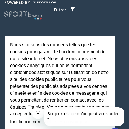
POWERED BY
Filtrer
NOS APPLICATIONS
Nous stockons des données telles que les
cookies pour garantir le bon fonctionnement de
notre site internet. Nous utilisons aussi des
cookies analytiques qui nous permettent
d'obtenir des statistiques sur l'utilisation de notre
site, des cookies publicitaires pour vous
présenter des publicités adaptées à vos centres
d'intérêt et enfin des cookies de messagerie qui
REJOIGNEZ LA COMMUNAUTE
vous permettent de rentrer en contact avec les
équipes TrainMe. Vous pouvez choisir de ne pas
accepter les cookies non indispensables au
fonctionnement du site.
En savoir plus
Fait avec
♥
par TrainMe