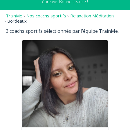
épreuve. Bonne séance !
TrainMe
›
Nos coachs sportifs
›
Relaxation Méditation
›
Bordeaux
3 coachs sportifs sélectionnés par l’équipe TrainMe.