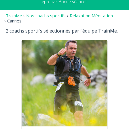
épreuve. Bonne séance !
TrainMe
›
Nos coachs sportifs
›
Relaxation Méditation
›
Cannes
2 coachs sportifs sélectionnés par l’équipe TrainMe.