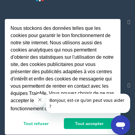
NOS APPLICATIONS
Nous stockons des données telles que les
cookies pour garantir le bon fonctionnement de
notre site internet. Nous utilisons aussi des
cookies analytiques qui nous permettent
d'obtenir des statistiques sur l'utilisation de notre
site, des cookies publicitaires pour vous
présenter des publicités adaptées à vos centres
d'intérêt et enfin des cookies de messagerie qui
REJOIGNEZ LA COMMUNAUTE
vous permettent de rentrer en contact avec les
équipes TrainMe. Vous pouvez choisir de ne pas
accepter les cookies non indispensables au
fonctionnement du site.
En savoir plus
Fait avec
♥
par TrainMe
© TrainMe 2021
Tout refuser
Tout accepter