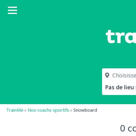
Choisissez
TrainMe
›
Nos coachs sportifs
›
Snowboard
0 c