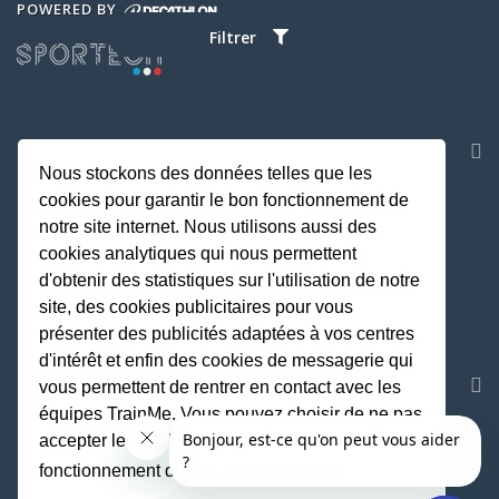
POWERED BY
Filtrer
NOS APPLICATIONS
Nous stockons des données telles que les
cookies pour garantir le bon fonctionnement de
notre site internet. Nous utilisons aussi des
cookies analytiques qui nous permettent
d'obtenir des statistiques sur l'utilisation de notre
site, des cookies publicitaires pour vous
présenter des publicités adaptées à vos centres
d'intérêt et enfin des cookies de messagerie qui
REJOIGNEZ LA COMMUNAUTE
vous permettent de rentrer en contact avec les
équipes TrainMe. Vous pouvez choisir de ne pas
accepter les cookies non indispensables au
fonctionnement du site.
En savoir plus
Fait avec
♥
par TrainMe