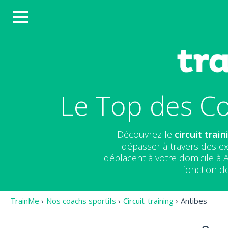
Le Top des Co
Découvrez le
circuit train
dépasser à travers des ex
déplacent à votre domicile à 
fonction de
TrainMe
›
Nos coachs sportifs
›
Circuit-training
›
Antibes