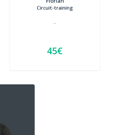
Florian
Circuit-training
...
45€