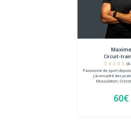
Maxim
Circuit-trai
(8 
Passionné de sport depuis
j'ai encadré des prat
Musculation, Crosstr
60€