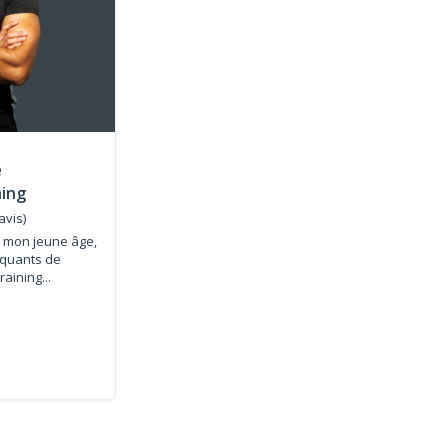
e
ning
avis)
 mon jeune âge,
iquants de
aining...