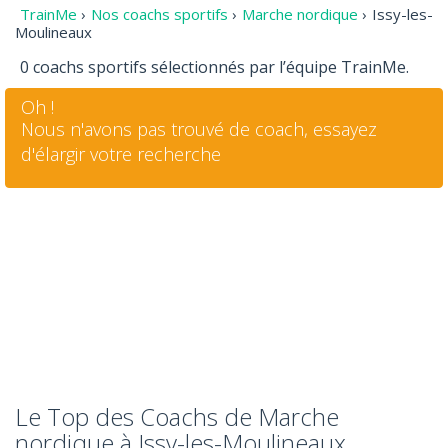
TrainMe
›
Nos coachs sportifs
›
Marche nordique
›
Issy-les-
Moulineaux
0 coachs sportifs sélectionnés par l’équipe TrainMe.
Oh !
Nous n'avons pas trouvé de coach, essayez
d'élargir votre recherche
Le Top des Coachs de Marche
nordique à Issy-les-Moulineaux