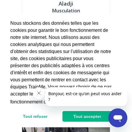
Aladji
Musculation
Nous stockons des données telles que les
Holà les sportifs, je me présente en 4
points.. Aladji' Vitamine C Guaran +++
cookies pour garantir le bon fonctionnement de
Toujours en...
notre site internet. Nous utilisons aussi des
cookies analytiques qui nous permettent
25€
d'obtenir des statistiques sur l'utilisation de notre
50€
site, des cookies publicitaires pour vous
Après réduction d'impôts
présenter des publicités adaptées à vos centres
d'intérêt et enfin des cookies de messagerie qui
vous permettent de rentrer en contact avec les
équipes TrainMe. Vous pouvez choisir de ne pas
accepter les cookies non indispensables au
fonctionnement du site.
En savoir plus
Tout refuser
Tout accepter