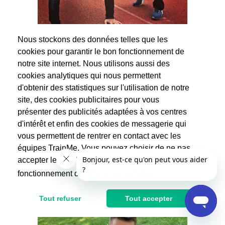
Nous stockons des données telles que les
cookies pour garantir le bon fonctionnement de
Paul
notre site internet. Nous utilisons aussi des
Prépa physique
cookies analytiques qui nous permettent
(17 avis)
d'obtenir des statistiques sur l'utilisation de notre
Hello, Vous êtes à la recherche d'un coach
site, des cookies publicitaires pour vous
sportif motivé, compétent et dynamique ?
présenter des publicités adaptées à vos centres
Ne...
d'intérêt et enfin des cookies de messagerie qui
vous permettent de rentrer en contact avec les
30€
60€
équipes TrainMe. Vous pouvez choisir de ne pas
Après réduction d'impôts
accepter les cookies non indispensables au
fonctionnement du site.
En savoir plus
Tout refuser
Tout accepter