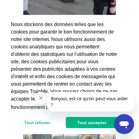
Nous stockons des données telles que les
cookies pour garantir le bon fonctionnement de
notre site internet. Nous utilisons aussi des
cookies analytiques qui nous permettent
Julien
d'obtenir des statistiques sur l'utilisation de notre
Prépa physique
site, des cookies publicitaires pour vous
(3 avis)
présenter des publicités adaptées à vos centres
...
d'intérêt et enfin des cookies de messagerie qui
vous permettent de rentrer en contact avec les
30€
60€
équipes TrainMe. Vous pouvez choisir de ne pas
Après réduction d'impôts
accepter les cookies non indispensables au
fonctionnement du site.
En savoir plus
Tout refuser
Tout accepter