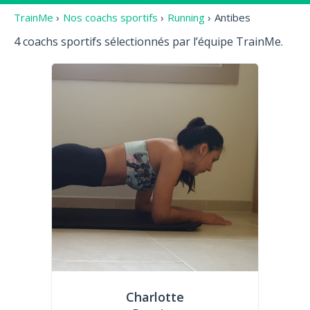
TrainMe
›
Nos coachs sportifs
›
Running
›
Antibes
4 coachs sportifs sélectionnés par l’équipe TrainMe.
Charlotte