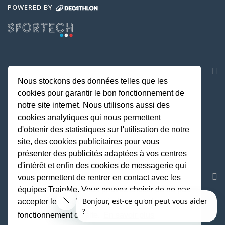
POWERED BY
NOS APPLICATIONS
Nous stockons des données telles que les
cookies pour garantir le bon fonctionnement de
notre site internet. Nous utilisons aussi des
cookies analytiques qui nous permettent
d'obtenir des statistiques sur l'utilisation de notre
site, des cookies publicitaires pour vous
présenter des publicités adaptées à vos centres
d'intérêt et enfin des cookies de messagerie qui
REJOIGNEZ LA COMMUNAUTE
vous permettent de rentrer en contact avec les
équipes TrainMe. Vous pouvez choisir de ne pas
accepter les cookies non indispensables au
fonctionnement du site.
En savoir plus
Fait avec
♥
par TrainMe