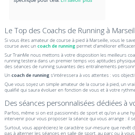
spécifique pour cela.
En savoir plus
Le Top des Coachs de Running à Marseil
Si vous êtes amateur de course à pied à Marseille, vous le savez
course avec un
coach de running
permet d'améliorer efficace
Sur TrainMe nous mettons à votre disposition les meilleurs co
running testera dans un premier temps vos aptitudes physique
des séances de running suivantes des entraînements personna
Un
coach de running
s'intéressera à vos attentes : vos objecti
Que vous soyez un simple amateur de la course à pied, un vrai 
qualifié qui saura évoluer en fonction de vous et à votre rythm
Des séances personnalisées dédiées à vo
Parfois, même si on est passionnés de sport et qu'on a une hyg
intervenir pour vous proposer la séance qui vous arrange : il 
Surtout, vous apprécierez le caractère sur-mesure que revêt ch
pas à alterner les séances en salle de sport, au parc ou à vous f