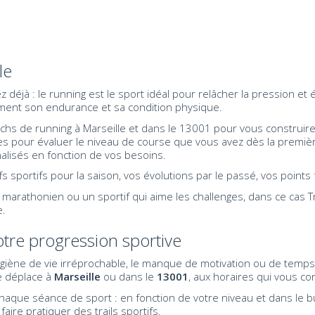
le
 déjà : le running est le sport idéal pour relâcher la pression et 
ment son endurance et sa condition physique.
achs de running à Marseille et dans le 13001 pour vous construir
s pour évaluer le niveau de course que vous avez dès la premièr
lisés en fonction de vos besoins.
fs sportifs pour la saison, vos évolutions par le passé, vos points 
marathonien ou un sportif qui aime les challenges, dans ce cas T
e.
tre progression sportive
iène de vie irréprochable, le manque de motivation ou de temps s
se déplace à
Marseille
ou dans le
13001
, aux horaires qui vous co
aque séance de sport : en fonction de votre niveau et dans le bu
aire pratiquer des trails sportifs.