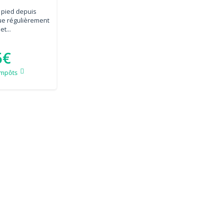
 pied depuis
que régulièrement
et...
5€
impôts