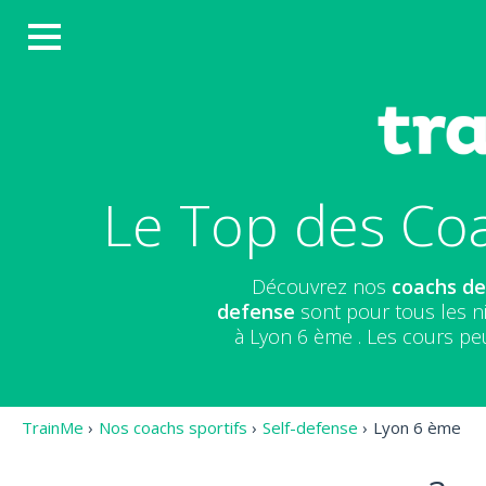
Le Top des Coa
Découvrez nos
coachs de
defense
sont pour tous les n
à Lyon 6 ème . Les cours pe
TrainMe
›
Nos coachs sportifs
›
Self-defense
›
Lyon 6 ème