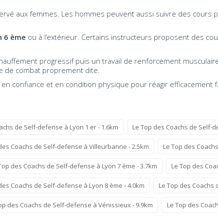
servé aux femmes. Les hommes peuvent aussi suivre des cours po
n 6 ème
ou à l’extérieur. Certains instructeurs proposent des cou
hauffement progressif puis un travail de renforcement musculaire. 
ique de combat proprement dite.
 en confiance et en condition physique pour réagir efficacement 
achs de Self-defense à Lyon 1 er - 1.6km
Le Top des Coachs de Self-d
des Coachs de Self-defense à Villeurbanne - 2.5km
Le Top des Coachs
Top des Coachs de Self-defense à Lyon 7 ème - 3.7km
Le Top des Coac
des Coachs de Self-defense à Lyon 8 ème - 4.0km
Le Top des Coachs d
op des Coachs de Self-defense à Vénissieux - 9.9km
Le Top des Coachs