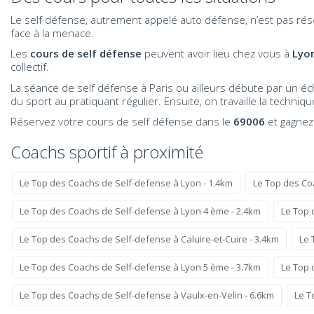
Le self défense, autrement appelé auto défense, n’est pas ré
face à la menace.
Les
cours de self défense
peuvent avoir lieu chez vous à
Lyo
collectif.
La séance de self défense à Paris ou ailleurs débute par un éc
du sport au pratiquant régulier. Ensuite, on travaille la techn
Réservez votre cours de self défense dans le
69006
et gagnez
Coachs sportif à proximité
Le Top des Coachs de Self-defense à Lyon - 1.4km
Le Top des Co
Le Top des Coachs de Self-defense à Lyon 4 ème - 2.4km
Le Top 
Le Top des Coachs de Self-defense à Caluire-et-Cuire - 3.4km
Le 
Le Top des Coachs de Self-defense à Lyon 5 ème - 3.7km
Le Top 
Le Top des Coachs de Self-defense à Vaulx-en-Velin - 6.6km
Le T