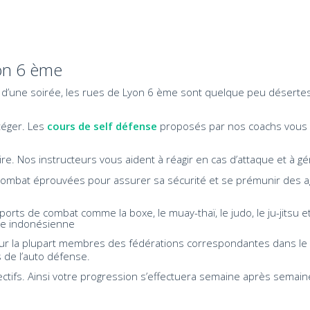
on 6 ème
d d’une soirée, les rues de Lyon 6 ème sont quelque peu désertes
téger. Les
cours de self défense
proposés par nos coachs vous p
re. Nos instructeurs vous aident à réagir en cas d’attaque et à gé
 combat éprouvées pour assurer sa sécurité et se prémunir des a
ts de combat comme la boxe, le muay-thaï, le judo, le ju-jitsu et 
ne indonésienne
our la plupart membres des fédérations correspondantes dans le 6
de l’auto défense.
tifs. Ainsi votre progression s’effectuera semaine après semaine