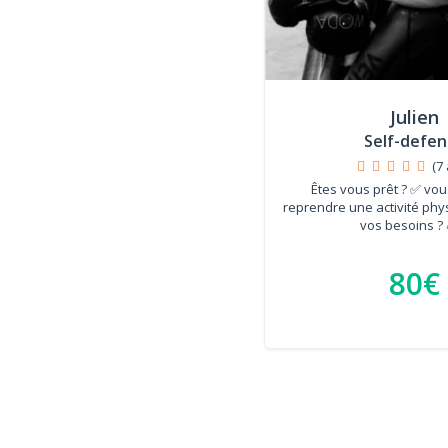
Julien
Self-defen
(7 
Êtes vous prêt ? ✅ vo
reprendre une activité ph
vos besoins ? 
80€