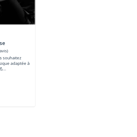
se
avis)
us souhaitez
ysique adaptée à
...