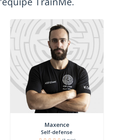
l’équipe TrainMe.
Maxence
Self-defense
(1 avis)