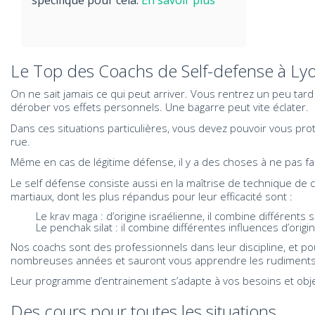
spécifique pour cela.
En savoir plus
Le Top des Coachs de Self-defense à Ly
On ne sait jamais ce qui peut arriver. Vous rentrez un peu tar
dérober vos effets personnels. Une bagarre peut vite éclater.
Dans ces situations particulières, vous devez pouvoir vous pro
rue.
Même en cas de légitime défense, il y a des choses à ne pas fai
Le self défense consiste aussi en la maîtrise de technique de
martiaux, dont les plus répandus pour leur efficacité sont :
Le krav maga : d’origine israélienne, il combine différents spor
Le penchak silat : il combine différentes influences d’origi
Nos coachs sont des professionnels dans leur discipline, et p
nombreuses années et sauront vous apprendre les rudiments 
Leur programme d’entrainement s’adapte à vos besoins et objec
Des cours pour toutes les situations