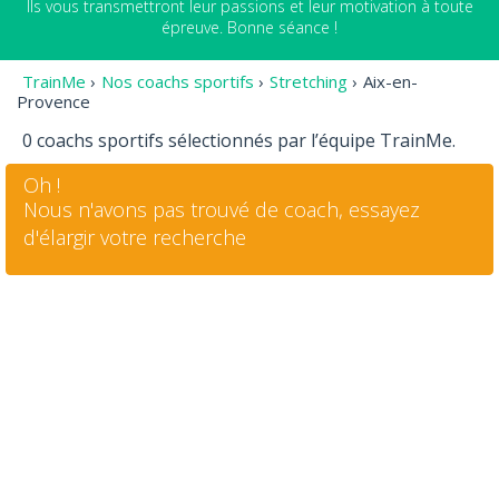
Ils vous transmettront leur passions et leur motivation à toute
épreuve. Bonne séance !
TrainMe
›
Nos coachs sportifs
›
Stretching
›
Aix-en-
Provence
0 coachs sportifs sélectionnés par l’équipe TrainMe.
Oh !
Nous n'avons pas trouvé de coach, essayez
d'élargir votre recherche