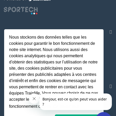
NOS APPLICATIONS
Nous stockons des données telles que les
cookies pour garantir le bon fonctionnement de
notre site internet. Nous utilisons aussi des
cookies analytiques qui nous permettent
d'obtenir des statistiques sur l'utilisation de notre
site, des cookies publicitaires pour vous
présenter des publicités adaptées à vos centres
d'intérêt et enfin des cookies de messagerie qui
REJOIGNEZ LA COMMUNAUTE
vous permettent de rentrer en contact avec les
équipes TrainMe. Vous pouvez choisir de ne pas
accepter les cookies non indispensables au
fonctionnement du site.
En savoir plus
Fait avec
♥
par TrainMe
© TrainMe 2021