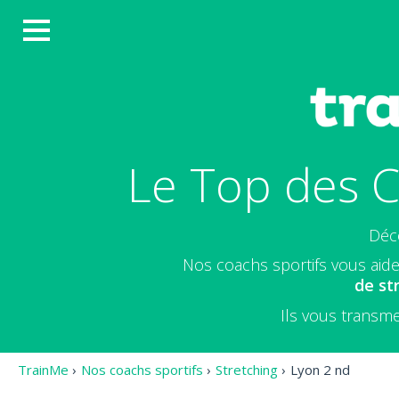
Le Top des C
Déc
Nos coachs sportifs vous aide
de st
Ils vous transme
TrainMe
›
Nos coachs sportifs
›
Stretching
›
Lyon 2 nd