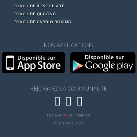
COACH DE ROSE PILATE
COACH DE QI GONG
COACH DE CARDIO BOXING
NOS APPLICATIONS
REJOIGNEZ LA COMMUNAUTE
Fait avec
♥
par TrainMe
© TrainMe 2021