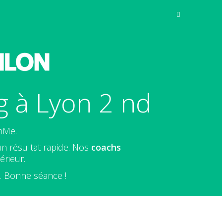
g à Lyon 2 nd
nMe.
un résultat rapide. Nos
coachs
érieur.
e. Bonne séance !